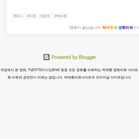
#애니
#다큐
#공연
#북리뷰
"영화가 끝났습니다.
박재환의 영화리뷰
가 
Powered by Blogger
극장에서 본 영화, TV/OTT/비디오/DVD 등등 모든 영화를 리뷰하는 박재환 영화리뷰 사이트.
북 리뷰와 공연전시 리뷰는 덤입니다. 박재환리뷰사이트의 오리지널 아지트입니다.