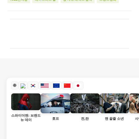
댓
글
🌐
스파이더맨: 브랜드
호프
전,란
맨 끝줄 소년
사
뉴 데이