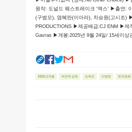
원작: 도널드 웨스트레이크 ‘액스’ ▶출연: 이
(구범모), 염혜란(이아라), 차승원(고시조) 
PRODUCTIONS ▶제공배급:CJ ENM ▶제작: 
Gavras ▶개봉:2025년 9월 24일/ 15세이상
2025년개봉
박찬욱 감독
손예진
이병헌
한국영화
댓
글