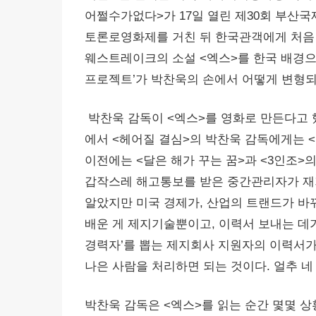
어쩔수가없다>가 17일 열린 제30회 부산
토론로영화제를 거친 뒤 한국관객에게 처음 
웨스트레이크의 소설 <엑스>를 한국 배경으
프로젝트’가 박찬욱의 손에서 어떻게 변형되
박찬욱 감독이 <엑스>를 영화로 만든다고 했
에서 <헤어질 결심>의 박찬욱 감독에게는 <
이전에는 <달은 해가 꾸는 꿈>과 <3인조>
갑작스레 해고통보를 받은 중간관리자가 재
알았지만 미국 경제가, 산업의 트랜드가 바
배운 게 제지기술뿐이고, 이력서 보내는 데가
경력자’를 뽑는 제지회사 지원자의 이력서가 
나은 사람을 처리하면 되는 것이다. 얼추 네 
박찬욱 감독은 <엑스>를 읽는 순간 몇몇 상