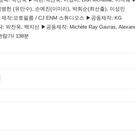
병헌 (유만수), 손예진(이미리), 박희순(최선출), 이성민
▶제작:모호필름 / CJ ENM 스튜디오스 ▶공동제작: KG
박찬욱, 백지선 ▶공동제작: Michèle Ray Gavras, Alexand
관람가/ 138분