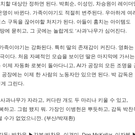
치할 대상만 정하면 된다. 박희순, 이성민, 차승원이 레이
운명이 바뀐다. 가족이야기도 적절히 변주된다. 우아하게 여
스 구독을 끊어야할 처지가 된다. 아들이 훔치는 아이템도
 땅에 묻히고, 그 곳에는 놀랍게도 ‘사과’나무가 심어진다.
가족이야기는 강화된다. 특히 딸의 존재감이 커진다. 영화는
모극이다. 처음 자폐적인 모습을 보이던 딸은 마지막에 가서는
이제 자동화 로봇이 돌아다니고, AI가 공장의 모든 조명을 
큰 공장에는 이제 한 사람의 노동자만 있으면 된다. 박 감독은
게 그린다.
사과나무가 자라고, 커다란 개도 두 마리나 키울 수 있고,
복하고. 그럼 됐지 뭐. 가장인 이병헌은 뿌듯하고, 감독 박
 수가 없었으니깐. (부산/박재환)
▶감독: 박찬욱 ▶각본:박찬욱, 이경미, Don McKellar, 이자혜 