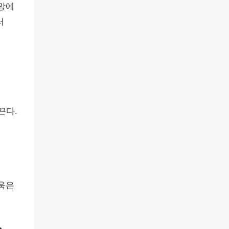
더망에
러
끈다.
찬욱은
▶