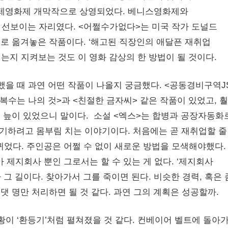
국제영화제 개막작으로 상영되었다. 베니스영화제와
선보이는 자리였다. <어쩔수가없다>는 미국 작가 도널드
로 옮겨놓은 작품이다. ‘해고된 직장인의 애달픈 재취업
는지 지켜보는 것도 이 영화 감상의 한 방법이 될 것이다.
을 때 과연 어떤 작품이 나올지 궁금했다. <공동경비구역J
복수는 나의 것>과 <친절한 금자씨> 같은 작품이 있었고, 
의 늪이 있었으니 말이다. 소설 <엑스>는 합병과 공장자동화
기하려고 몸부림 치는 이야기이다. 처음에는 곧 재취업할 줄
뀌었다. 주인공은 어쩔 수 없이 새로운 방법을 모색해야했다.
 제지회사 뿐인 그로서는 할 수 있는 게 없다. ‘제지회사
그 길이다. 찾아가서 그를 죽이면 된다. 비슷한 경력, 혹은 
댓 명만 처리하면 될 것 같다. 과연 그의 계획은 성공할까.
황이 ‘환등기’처럼 펼쳐졌을 것 같다. 컨베이어 벨트에 돌아