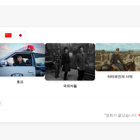
타타르인의 사막
호프
국외자들
뷰
"영화가 끝났습니다.