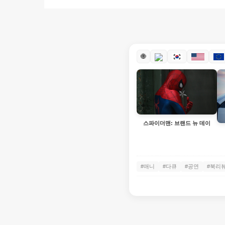
🌐
스파이더맨: 브랜드 뉴 데이
#애니
#다큐
#공연
#북리