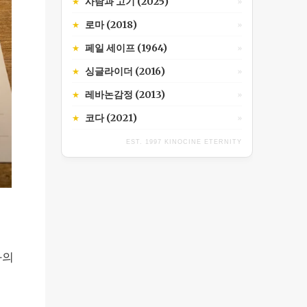
사람과 고기 (2025)
★
»
로마 (2018)
★
»
페일 세이프 (1964)
★
»
싱글라이더 (2016)
★
»
레바논감정 (2013)
★
»
코다 (2021)
★
»
EST. 1997 KINOCINE ETERNITY
화의