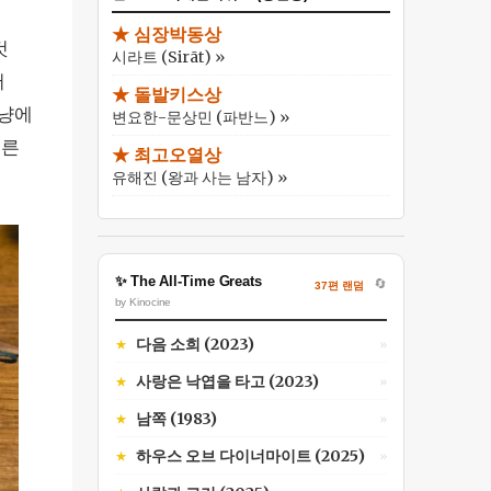
,
★ 심장박동상
것
시라트 (Sirāt) »
서
★ 돌발키스상
사냥에
변요한-문상민 (파반느) »
기른
★ 최고오열상
유해진 (왕과 사는 남자) »
✨ The All-Time Greats
🔄
37편 랜덤
by Kinocine
다음 소희 (2023)
★
»
사랑은 낙엽을 타고 (2023)
★
»
남쪽 (1983)
★
»
하우스 오브 다이너마이트 (2025)
★
»