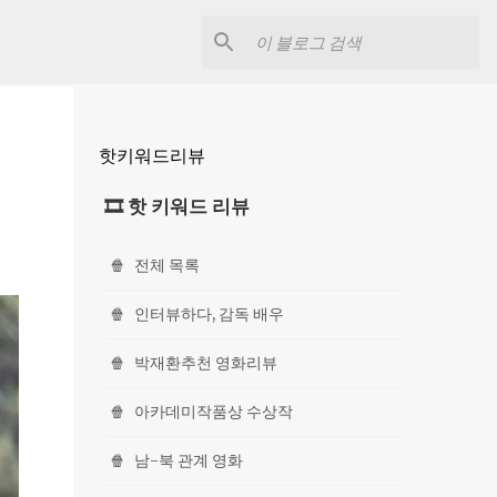
핫키워드리뷰
🎞 핫 키워드 리뷰
🍿
전체 목록
🍿
인터뷰하다, 감독 배우
🍿
박재환추천 영화리뷰
🍿
아카데미작품상 수상작
🍿
남-북 관계 영화