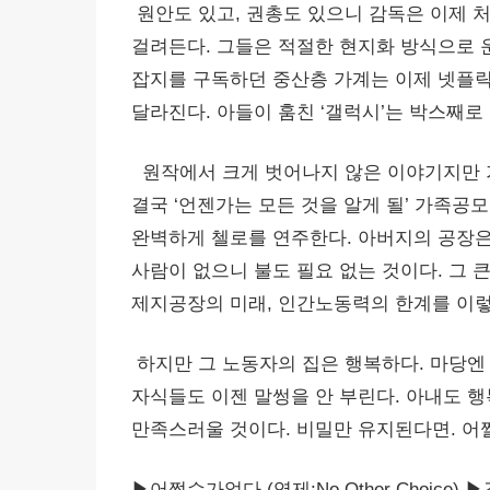
원안도 있고, 권총도 있으니 감독은 이제 처
걸려든다. 그들은 적절한 현지화 방식으로 
잡지를 구독하던 중산층 가계는 이제 넷플릭
달라진다. 아들이 훔친 ‘갤럭시’는 박스째로
원작에서 크게 벗어나지 않은 이야기지만 
결국 ‘언젠가는 모든 것을 알게 될’ 가족공
완벽하게 첼로를 연주한다. 아버지의 공장은 
사람이 없으니 불도 필요 없는 것이다. 그 
제지공장의 미래, 인간노동력의 한계를 이렇
하지만 그 노동자의 집은 행복하다. 마당엔 
자식들도 이젠 말썽을 안 부린다. 아내도 행
만족스러울 것이다. 비밀만 유지된다면. 어쩔
▶어쩔수가없다 (영제:No Other Choice) 