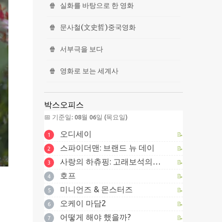
🍿
실화를 바탕으로 한 영화
🍿
문사철(文史哲)중국영화
🍿
서부극을 보다
🍿
영화로 보는 세계사
박스오피스
📅 기준일: 08월 06일 (목요일)
오디세이
📝
1
스파이더맨: 브랜드 뉴 데이
📝
2
사랑의 하츄핑: 고래보석의 전설
📝
3
호프
📝
4
미니언즈 & 몬스터즈
📝
5
오케이 마담2
📝
6
어떻게 해야 했을까?
📝
7