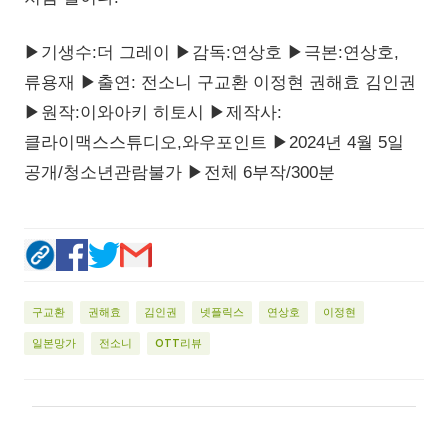
▶기생수:더 그레이 ▶감독:연상호 ▶극본:연상호,
류용재 ▶출연: 전소니 구교환 이정현 권해효 김인권
▶원작:이와아키 히토시 ▶제작사:
클라이맥스스튜디오,와우포인트 ▶2024년 4월 5일
공개/청소년관람불가 ▶전체 6부작/300분
구교환
권해효
김인권
넷플릭스
연상호
이정현
일본망가
전소니
OTT리뷰
댓