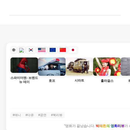
글
🌐
스파이더맨: 브랜드
시라트
호프
훌라걸스
뉴 데이
#애니
#다큐
#공연
#북리뷰
"영화가 끝났습니다.
박재환의 영화리뷰
가 