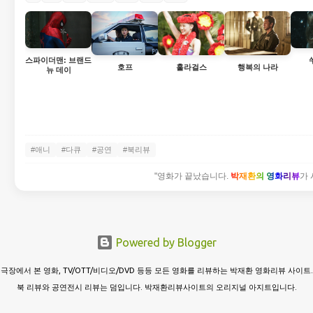
스파이더맨: 브랜드
호프
훌라걸스
행복의 나라
뉴 데이
#애니
#다큐
#공연
#북리뷰
"영화가 끝났습니다.
박재환의 영화리뷰
가 
Powered by Blogger
극장에서 본 영화, TV/OTT/비디오/DVD 등등 모든 영화를 리뷰하는 박재환 영화리뷰 사이트.
북 리뷰와 공연전시 리뷰는 덤입니다. 박재환리뷰사이트의 오리지널 아지트입니다.