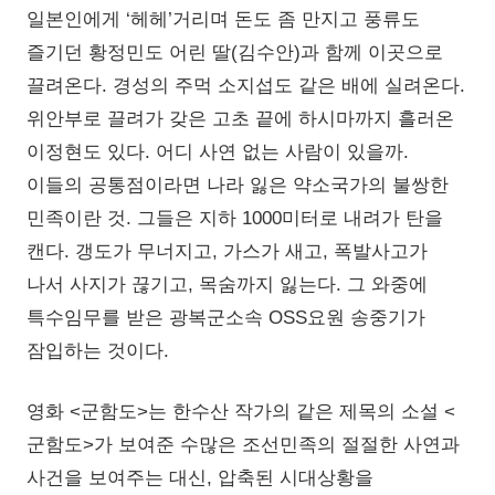
일본인에게 ‘헤헤’거리며 돈도 좀 만지고 풍류도
즐기던 황정민도 어린 딸(김수안)과 함께 이곳으로
끌려온다. 경성의 주먹 소지섭도 같은 배에 실려온다.
위안부로 끌려가 갖은 고초 끝에 하시마까지 흘러온
이정현도 있다. 어디 사연 없는 사람이 있을까.
이들의 공통점이라면 나라 잃은 약소국가의 불쌍한
민족이란 것. 그들은 지하 1000미터로 내려가 탄을
캔다. 갱도가 무너지고, 가스가 새고, 폭발사고가
나서 사지가 끊기고, 목숨까지 잃는다. 그 와중에
특수임무를 받은 광복군소속 OSS요원 송중기가
잠입하는 것이다.
영화 <군함도>는 한수산 작가의 같은 제목의 소설 <
군함도>가 보여준 수많은 조선민족의 절절한 사연과
사건을 보여주는 대신, 압축된 시대상황을