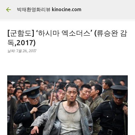
기본 콘텐츠로 건너뛰기
박재환영화리뷰 kinocine.com
[군함도] ‘하시마 엑소더스’ (류승완 감
독,2017)
날짜:
7월 26, 2017