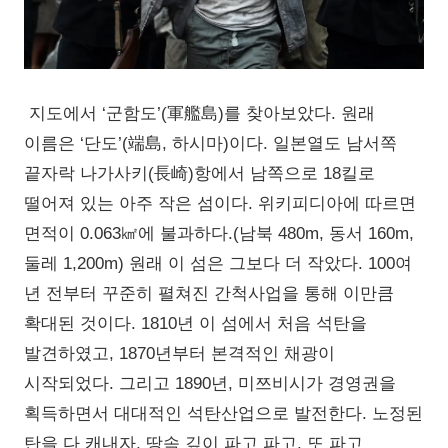
지도에서 ‘군함도’(軍艦島)를 찾아보았다. 원래
이름은 ‘단도’(端島, 하시마)이다. 일본열도 남서쪽
끝자락 나가사키(長崎)항에서 남쪽으로 18킬로
떨어져 있는 아주 작은 섬이다. 위키피디아에 따르면
면적이 0.063㎢에 불과하다.(남북 480m, 동서 160m,
둘레 1,200m) 원래 이 섬은 그보다 더 작았다. 100여
년 전부터 꾸준히 펼쳐진 간척사업을 통해 이만큼
확대된 것이다. 1810년 이 섬에서 처음 석탄을
발견하였고, 1870년부터 본격적인 채광이
시작되었다. 그리고 1890년, 미쯔비시가 경영권을
획득하면서 대대적인 석탄산업으로 발전한다. 노정된
탄을 다 캐내자, 땅속 깊이 파고 파고, 또 파고