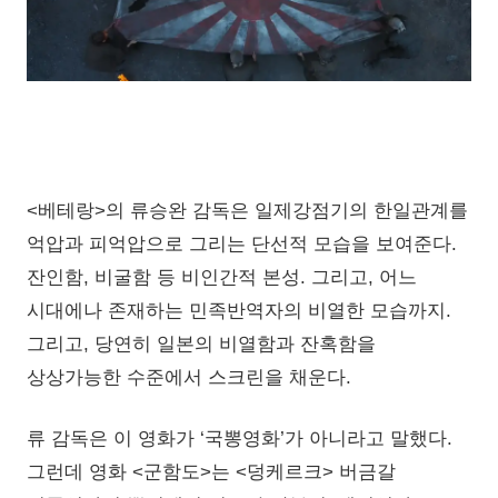
<베테랑>의 류승완 감독은 일제강점기의 한일관계를
억압과 피억압으로 그리는 단선적 모습을 보여준다.
잔인함, 비굴함 등 비인간적 본성. 그리고, 어느
시대에나 존재하는 민족반역자의 비열한 모습까지.
그리고, 당연히 일본의 비열함과 잔혹함을
상상가능한 수준에서 스크린을 채운다.
류 감독은 이 영화가 ‘국뽕영화’가 아니라고 말했다.
그런데 영화 <군함도>는 <덩케르크> 버금갈