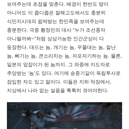
보여주는데 초점을 맞춘다. 배경이 한반도 땅이
아니어도 이 좁디좁은 절해고도에서도 충분히
식민지시대의 핍박받는 한민족을 보여주는데
충분한다. 극중 황정민의 대사 “누가 조선종자
아니랄까봐~”처럼 상상가능한 인간군상이 다
등장한다. 대드는 놈, 개기는 놈, 우쭐대는 놈, 잘난
놈, 뻐기는 놈, 큰소리치는 놈, 자포자기하는 놈. 물론,
일본의 앞잡이가 된 놈까지. 그 와중에 지도자로
추앙받는 ‘놈’도 있다. 여기에 송중기같이 독립투사로
잠입한 자도 있고 말이다. 이들은 지하 막장에서,
지상에서 나라 없는 설움을 톡톡히 겪어야한다.