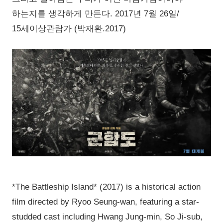
하는지를 생각하게 만든다. 2017년 7월 26일/
15세이상관람가 (박재환.2017)
*The Battleship Island* (2017) is a historical action
film directed by Ryoo Seung-wan, featuring a star-
studded cast including Hwang Jung-min, So Ji-sub,