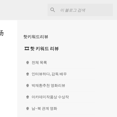
扬
핫키워드리뷰
🎞 핫 키워드 리뷰
🍿
전체 목록
🍿
인터뷰하다, 감독 배우
🍿
박재환추천 영화리뷰
🍿
아카데미작품상 수상작
🍿
남-북 관계 영화