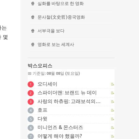
🍿
실화를 바탕으로 한 영화
🍿
문사철(文史哲)중국영화
하는
🍿
서부극을 보다
 몇
🍿
영화로 보는 세계사
박스오피스
📅 기준일: 08월 08일 (토요일)
오디세이
📝
1
스파이더맨: 브랜드 뉴 데이
📝
2
사랑의 하츄핑: 고래보석의 전설
📝
3
호프
📝
4
다윗
📝
5
미니언즈 & 몬스터즈
📝
6
어떻게 해야 했을까?
📝
7