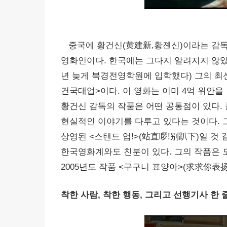
중국에 황건신(黄建新,황졘신)이라는 감독이
영화인이다. 한국에는 그다지 알려지지 않았
년 늦게 북경전영학원에 입학했다) 그의 최
건국대업>이다. 이 영화는 이미 4억 위안
황건신 감독의 작품은 어떤 공통점이 있다
현실적인 이야기를 다루고 있다는 것이다. 
상영된 <스탠드 업!>(站直啰!别趴下)일 것
한국영화계와도 친분이 있다. 그의 작품은 
2005년도 작품 <구구니 표양아>(求求你表
착한 사람, 착한 행동, 그리고 선행기사 한 