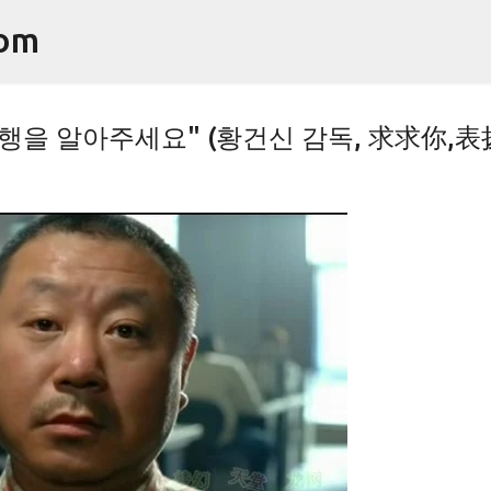
기본 콘텐츠로 건너뛰기
om
선행을 알아주세요" (황건신 감독, 求求你,表