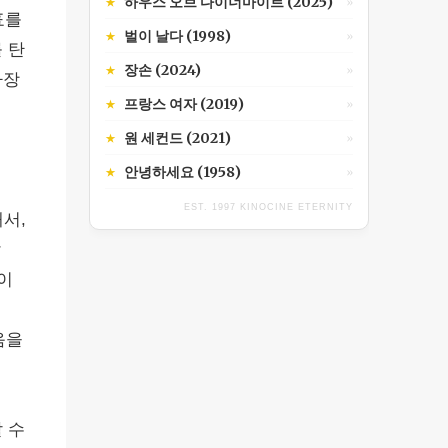
하우스 오브 다이너마이트 (2025)
★
»
표를
벌이 날다 (1998)
★
»
 탄
장손 (2024)
★
»
가장
프랑스 여자 (2019)
★
»
원 세컨드 (2021)
★
»
안녕하세요 (1958)
★
»
EST. 1997 KINOCINE ETERNITY
서,
할
이
음을
 수