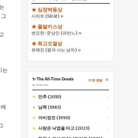
는
★ 심장박동상
 그
시라트 (Sirāt) »
★ 돌발키스상
변요한-문상민 (파반느) »
고
★ 최고오열상
유해진 (왕과 사는 남자) »
은
지는
✨ The All-Time Greats
🔄
37편 랜덤
by Kinocine
만추 (2010)
★
»
문에
남쪽 (1983)
★
»
아비정전 (1990)
★
»
그
사랑은 낙엽을 타고 (2023)
★
»