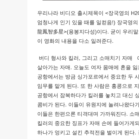
우리나라 비디오 출시제목이 <장국영의 H2
엄청나게 인기 있을 때를 일컫음!) 장국영의
龍鳳智多星>(용봉지다성)이다. 굳이 우리말로 옮기기
이 영화의 내용을 다소 일려준다.
버디 형사와 킬러, 그리고 소매치기 자매 
살아가는 자매. 오늘도 여자 몸매에 혼을 잃
공항에서는 방금 싱가포르에서 중요한 두 사
임무를 맡게 된다. 또 한 사람은 홍콩으로
공항에서 잠복하다가 킬러를 놓치고 대신 싱
콤비가 된다. 이들이 유원지에 놀려나왔다가
이들은 한편으론 티격대며 가까워진다. 소매
킬러의 중요한 징표가 자매 손에 들어가게되자
하나가 엉키고 설킨 추적전을 벌이게 된다. 