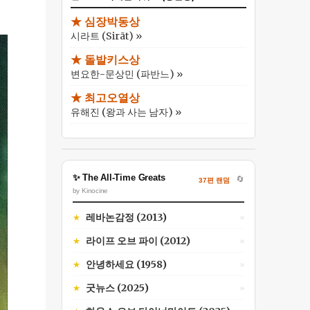
★ 심장박동상
시라트 (Sirāt) »
★ 돌발키스상
변요한-문상민 (파반느) »
★ 최고오열상
유해진 (왕과 사는 남자) »
✨ The All-Time Greats
🔄
37편 랜덤
by Kinocine
레바논감정 (2013)
★
»
라이프 오브 파이 (2012)
★
»
안녕하세요 (1958)
★
»
굿뉴스 (2025)
★
»