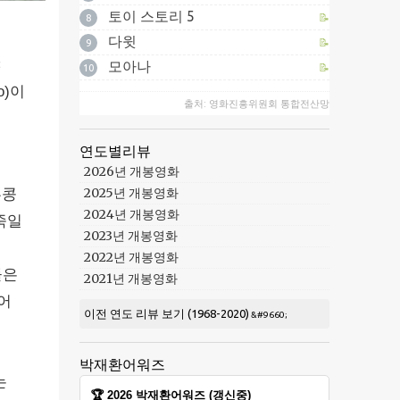
토이 스토리 5
📝
8
다윗
📝
9
<
모아나
📝
10
o)이
출처: 영화진흥위원회 통합전산망
연도별리뷰
2026년 개봉영화
2025년 개봉영화
홍콩
2024년 개봉영화
죽일
2023년 개봉영화
2022년 개봉영화
둘은
2021년 개봉영화
어
이전 연도 리뷰 보기 (1968-2020)
박재환어워즈
는
🏆 2026 박재환어워즈 (갱신중)