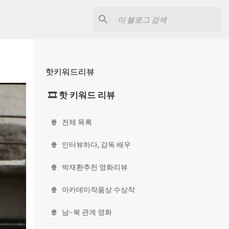
핫키워드리뷰
🎞 핫 키워드 리뷰
🍿
전체 목록
🍿
인터뷰하다, 감독 배우
🍿
박재환추천 영화리뷰
🍿
아카데미작품상 수상작
🍿
남-북 관계 영화