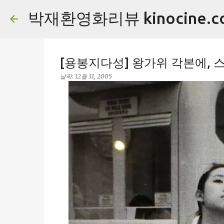
박재환영화리뷰 kinocine.c
[용봉지다성] 왕가위 각본에, 스
날짜:
12월 31, 2005