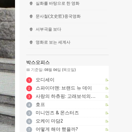
🍿
실화를 바탕으로 한 영화
🍿
문사철(文史哲)중국영화
🍿
서부극을 보다
🍿
영화로 보는 세계사
박스오피스
📅 기준일: 08월 06일 (목요일)
오디세이
📝
1
스파이더맨: 브랜드 뉴 데이
📝
2
사랑의 하츄핑: 고래보석의 전설
📝
3
호프
📝
4
미니언즈 & 몬스터즈
📝
5
오케이 마담2
📝
6
어떻게 해야 했을까?
📝
7