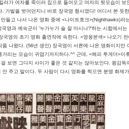
 킬러가 여자를 죽이러 집으로 들어오고 여자의 뒷모습이 보
. 가발을 벗어던지니 바로 장국영 형사였다! 어디서 본 듯
들고 나서 나온 영화 중에 <나이트호크>(Nighthawks)라
장국영과 예숙군이 '누가누가 술 잘 마시나?'하는 시합에서는 
장국영의 초기 영화 출연작에 속한다. <영웅본색> 나오기 전
품 나왔다. (56년 생인) 장국영이 서른에 나온 영화이지만 
릉거리는 모습이 귀엽기까지하다.^^ 근데, <해피 투게더>이
걸 보면 그다지 사이가 좋은 것 같지는 않아보인다. 왕감독
안 주고 말이다. 두 사람이 다시 영화를 찍으면 분명 화제가