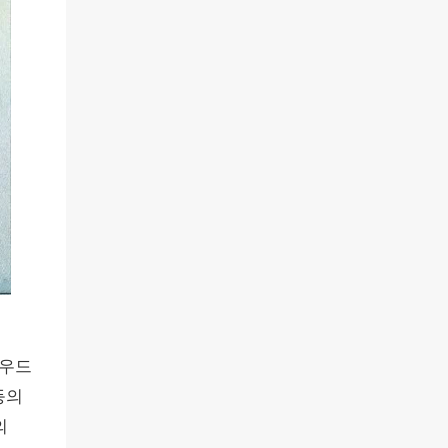
리우드
등의
의