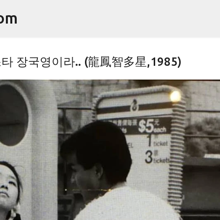
기본 콘텐츠로 건너뛰기
om
타 장국영이라.. (龍鳳智多星,1985)