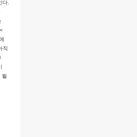
인다.
한
는
<
에
아직
후
이
 될