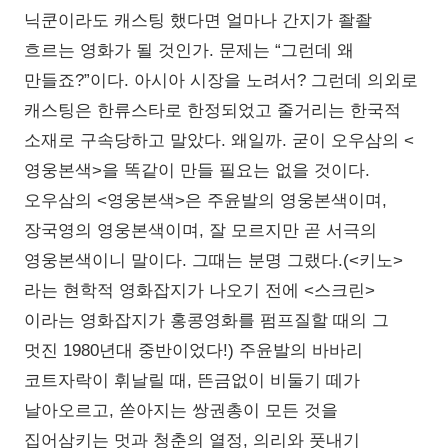
닉쿤이라도 캐스팅 했다면 얼마나 간지가 좔좔
흐르는 영화가 될 것인가. 문제는 “그런데 왜
만들죠?”이다. 아시아 시장을 노려서? 그런데 의외로
캐스팅은 한류스타로 한정되었고 줄거리는 한국적
소재로 구속당하고 말았다. 왜일까. 굳이 오우삼의 <
영웅본색>을 똑같이 만들 필요는 없을 것이다.
오우삼의 <영웅본색>은 주윤발의 영웅본색이며,
장국영의 영웅본색이며, 잘 모르지만 곧 서극의
영웅본색이니 말이다. 그때는 분명 그랬다.(<키노>
라는 현학적 영화잡지가 나오기 전에 <스크린>
이라는 영화잡지가 홍콩영화를 펌프질할 때의 그
멋진 1980년대 중반이었다!) 주윤발의 바바리
코트자락이 휘날릴 때, 뜬금없이 비둘기 떼가
날아오르고, 쏟아지는 쌍권총이 모든 것을
집어삼키는 멋과 청춘의 열정, 의리와 풋내기