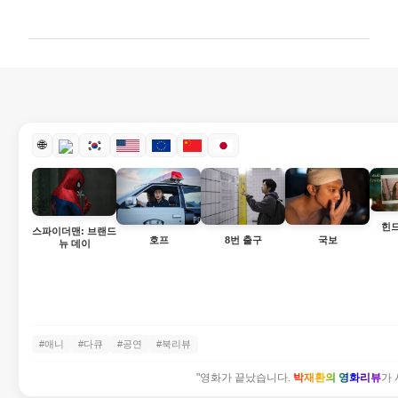
글
🌐
힌
스파이더맨: 브랜드
호프
8번 출구
국보
뉴 데이
#애니
#다큐
#공연
#북리뷰
"영화가 끝났습니다.
박재환의 영화리뷰
가 