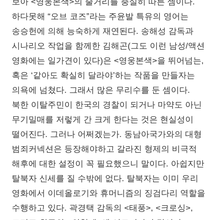
보아 <영웅본색>의 줄거리를 충실히 따른 셈이다.
하다못해 “오브 코즈”라는 주윤발 특유의 영어는
송승헌에 의해 능숙하게 재연된다. 송해성 감독과
시나리오 작업을 함께한 김해곤(그도 이런 남성/액션
영화에는 일가견이 있다)은 <영웅본색>을 뛰어넘는,
혹은 ‘같아도 확실히 달라야’하는 작품을 만들자는
의욕에 넘쳤다. 그래서 많은 무리수를 둔 셈이다.
북한 이탈주민이 한국의 경찰이 되거나 마약도 아닌
무기밀매를 저렇게 간 크게 한다는 것은 현실성이
떨어진다. 그러나 어쩌겠는가. 동남아국가와의 대형
범죄커넥션은 등장해야하고 갈라진 형제의 비극적
해후에 대한 설정이 꼭 필요했으니 말이다. 아쉽지만
탈북자 신세를 질 수밖에 없다. 탈북자는 이미 우리
영화에서 이데올로기와 휴머니즘의 징검다리 역할을
수행하고 있다. 곽경택 감독의 <태풍>, <크로싱>,