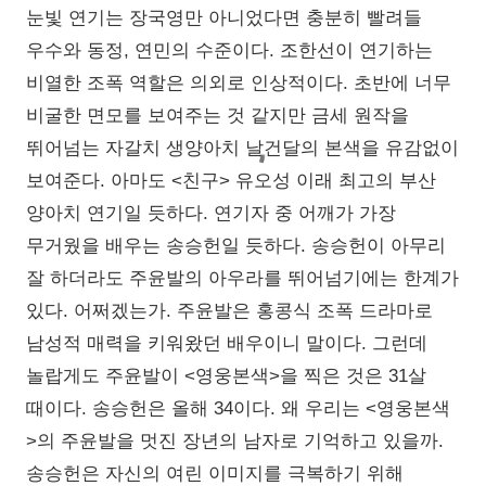
눈빛 연기는 장국영만 아니었다면 충분히 빨려들
우수와 동정, 연민의 수준이다. 조한선이 연기하는
비열한 조폭 역할은 의외로 인상적이다. 초반에 너무
비굴한 면모를 보여주는 것 같지만 금세 원작을
뛰어넘는 자갈치 생양아치 날건달의 본색을 유감없이
보여준다. 아마도 <친구> 유오성 이래 최고의 부산
양아치 연기일 듯하다. 연기자 중 어깨가 가장
무거웠을 배우는 송승헌일 듯하다. 송승헌이 아무리
잘 하더라도 주윤발의 아우라를 뛰어넘기에는 한계가
있다. 어쩌겠는가. 주윤발은 홍콩식 조폭 드라마로
남성적 매력을 키워왔던 배우이니 말이다. 그런데
놀랍게도 주윤발이 <영웅본색>을 찍은 것은 31살
때이다. 송승헌은 올해 34이다. 왜 우리는 <영웅본색
>의 주윤발을 멋진 장년의 남자로 기억하고 있을까.
송승헌은 자신의 여린 이미지를 극복하기 위해