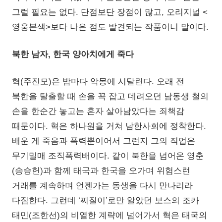
그럴 필요는 없다. 단점보단 장점이 많고, 오리지널 <
영웅본색>보다 나은 점도 발견되는 작품이니 말이다.
북한 남자, 한국 양아치에게 죽다
혁(주진모)은 밤마다 악몽에 시달린다. 오래 전
북한을 탈출할 때 손을 꼭 잡고 데려오던 남동생 철의
손을 한순간 놓고는 혼자 살아남았다는 죄책감
때문이다. 혁은 하나원을 거쳐 남한사회에 정착한다.
배운 게 죽음과 폭력뿐이어서 그런지 그의 직업은
무기밀매 조직폭력배이다. 같이 북한을 넘어온 영춘
(송승헌)과 함께 태국과 한국을 오가며 위험스런
거래를 계속하며 언젠가는 동생을 다시 만나리라
다짐한다. 그런데 ‘찌질이’로만 알았던 보스의 조카
태민(조한선)의 비열한 계략에 넘어가서 혁은 태국의