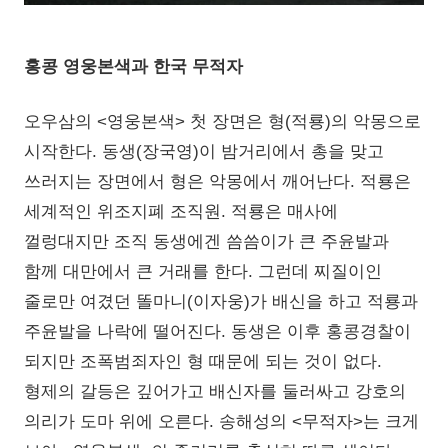
홍콩 영웅본색과 한국 무적자
오우삼의 <영웅본색> 첫 장면은 형(적룡)의 악몽으로
시작한다. 동생(장국영)이 밤거리에서 총을 맞고
쓰러지는 장면에서 형은 악몽에서 깨어난다. 적룡은
세계적인 위조지폐 조직원. 적룡은 매사에
껄렁대지만 조직 동생에겐 씀씀이가 큰 주윤발과
함께 대만에서 큰 거래를 한다. 그런데 찌질이인
줄로만 여겼던 똘마니(이자웅)가 배신을 하고 적룡과
주윤발을 나락에 떨어진다. 동생은 이후 홍콩경찰이
되지만 조폭범죄자인 형 때문에 되는 것이 없다.
형제의 갈등은 깊어가고 배신자를 둘러싸고 강호의
의리가 도마 위에 오른다. 송해성의 <무적자>는 크게