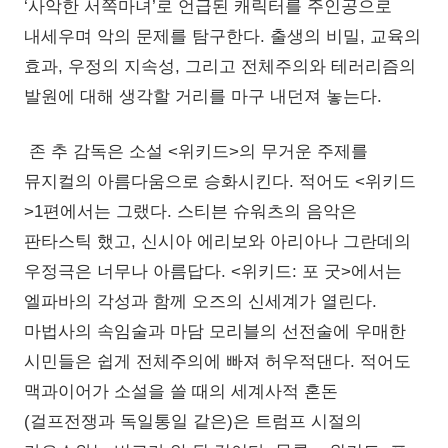
‘사악한 서쪽마녀’로 언급된 캐릭터를 주인공으로
내세우며 악의 문제를 탐구한다. 출생의 비밀, 교육의
효과, 우정의 지속성, 그리고 전체주의와 테러리즘의
발원에 대해 생각할 거리를 마구 내던져 놓는다.
존 추 감독은 소설 <위키드>의 무거운 주제를
뮤지컬의 아름다움으로 승화시킨다. 적어도 <위키드
>1편에서는 그랬다. 스티븐 슈워츠의 음악은
판타스틱 했고, 신시아 에리보와 아리아나 그란데의
우정극은 너무나 아름답다. <위키드: 포 굿>에서는
엘파바의 각성과 함께 오즈의 신세계가 열린다.
마법사의 속임술과 마담 모리블의 선전술에 우매한
시민들은 쉽게 전체주의에 빠져 허우적댄다. 적어도
맥과이어가 소설을 쓸 때의 세계사적 혼돈
(걸프전쟁과 독일통일 같은)은 트럼프 시절의