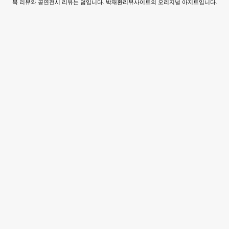
북 리뷰와 공연전시 리뷰는 덤입니다. 박재환리뷰사이트의 오리지널 아지트입니다.