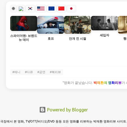
🌐
세입자
스파이더맨: 브랜드
호프
안개 낀 시절
행
뉴 데이
#애니
#다큐
#공연
#북리뷰
"영화가 끝났습니다.
박재환의 영화리뷰
가 
Powered by Blogger
극장에서 본 영화, TV/OTT/비디오/DVD 등등 모든 영화를 리뷰하는 박재환 영화리뷰 사이트.