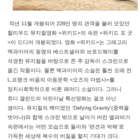
작년 11월 개봉되어 228만 명의 관객을 불러 모았던
할리우드 뮤지컬영화 <위키드>의 속편 <위키드 포 굿
>이 드디어 개봉되었다. 영화 <위키드>는 그레고리
맥과이어의 동명의 베스트셀러와 브로드웨이를
석권한 뮤지컬을 바탕으로 존 추 감독이 스크린으로
옮긴 작품이다. 물론 맥과이어의 소설은 훨씬 오래 전
L.프랭크 바움의 아동문학 <오즈의 마법사>를
정치사회학적으로 비튼 패러디 소설이다. 그러니
쥬디 갤런드의 어린이날 특선영화는 결코 아닌
셈이다. 뮤지컬의 백미였던 ‘Defying Gravity’(중력을
벗어나)와 함께 스크린 밖으로 날아가 버린 엘파바가
속편에서는 어떤 모습으로 돌아와 ‘편견과 박해’로
가득한 세상에 복수의 비질을 할지 기대가 크다.