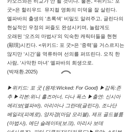
카오스와는 비교가 안 될 것이다. 물론, <위키드: 포
굿>은 할리우드 뮤지컬 영화의 미덕을 잘 살린다.
엘파바의 출생의 ‘초록색’ 비밀도 알려주고, 글린다의
현실적인 우정의 퍼즐도 완성시키며, 놀랍게도
오래된 ‘오즈의 마법사’의 익숙한 캐릭터들을 현현
(顯現)시킨다. <위키드: 포 굿>은 ‘중력’을 거스르지는
않지만 ‘시간’을 역류하며 선의를 퍼뜨린다. 오직 한
사람, ‘사악한 마녀’ 엘파바의 희생으로.
(박재환.2025)
▶위키드: 포 굿 (원제:Wicked: For Good) ▶감독:존
추 ▶각본:위니 홀즈머너, 다나 폭스 ▶출연: 신시아
에리보(엘파바), 아리아나 그란데(글린다), 조나단
베일리(피예로), 양자경(마담 모리블), 제프 골드블룸
(마법사), 에단 슬레이터(보크), 마리사 보데