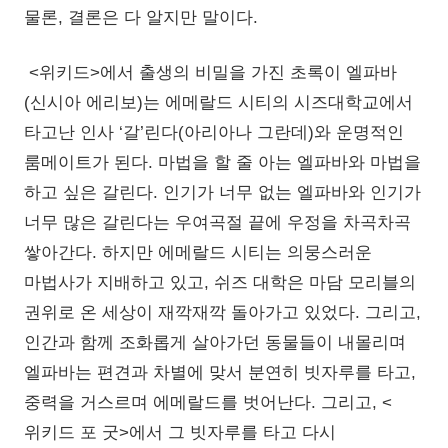
물론, 결론은 다 알지만 말이다.
<위키드>에서 출생의 비밀을 가진 초록이 엘파바
(신시아 에리보)는 에메랄드 시티의 시즈대학교에서
타고난 인사 ‘갈’린다(아리아나 그란데)와 운명적인
룸메이트가 된다. 마법을 할 줄 아는 엘파바와 마법을
하고 싶은 갈린다. 인기가 너무 없는 엘파바와 인기가
너무 많은 갈린다는 우여곡절 끝에 우정을 차곡차곡
쌓아간다. 하지만 에메랄드 시티는 의뭉스러운
마법사가 지배하고 있고, 쉬즈 대학은 마담 모리블의
권위로 온 세상이 재깍재깍 돌아가고 있었다. 그리고,
인간과 함께 조화롭게 살아가던 동물들이 내몰리며
엘파바는 편견과 차별에 맞서 분연히 빗자루를 타고,
중력을 거스르며 에메랄드를 벗어난다. 그리고, <
위키드 포 굿>에서 그 빗자루를 타고 다시