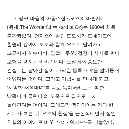
L. 프랭크 바움의 아동소설 <오즈의 마법사>
(원제:The Wonderful Wizard of Oz)는 1900년 처음
출판되었다. 캔자스에 살던 도로시가 토네이도에
휩쓸려 강아지 토토와 함께 오즈로 날려가고
그곳에서 허수아비, 양철나무꾼, 겁쟁이 사자를 만나
모험을 펼치는 이야기이다. 소설에서 중요한
컨셉트는 날아간 집이 ‘사악한 동쪽마녀’를 깔아뭉개
죽였다는 것이다. 그리고 마법사를 만나게 되고,
‘사악한 서쪽마녀’를 물로 녹여버리고는 ‘착한
남쪽마녀 글린다’의 도움으로 집으로 다시
돌아간다는 것이다. 그레고리 맥과이어는 거의 한
세기가 흐른 뒤 ‘오즈의 환상’을 급진적이면서 성인
취향의 이야기로 바꾼 소설 <위키드>를 내놓았다.