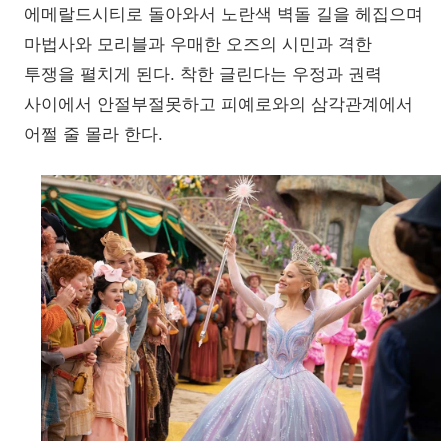
에메랄드시티로 돌아와서 노란색 벽돌 길을 헤집으며
마법사와 모리블과 우매한 오즈의 시민과 격한
투쟁을 펼치게 된다. 착한 글린다는 우정과 권력
사이에서 안절부절못하고 피예로와의 삼각관계에서
어쩔 줄 몰라 한다.