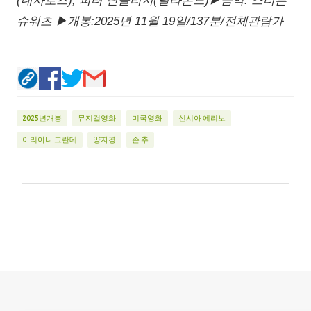
(네사로즈), 피터 딘클리지(딜라몬드)▶음악: 스티븐
슈워츠 ▶개봉:2025년 11월 19일/137분/전체관람가
2025년개봉
뮤지컬영화
미국영화
신시아 에리보
아리아나 그란데
양자경
존 추
댓
글