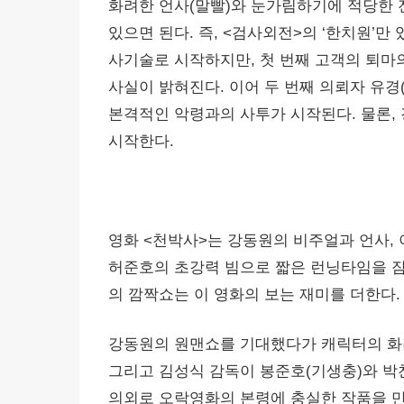
화려한 언사(말빨)와 눈가림하기에 적당한 
있으면 된다. 즉, <검사외전>의 ‘한치원’만
사기술로 시작하지만, 첫 번째 고객의 퇴마
사실이 밝혀진다. 이어 두 번째 의뢰자 유경
본격적인 악령과의 사투가 시작된다. 물론
시작한다.
영화 <천박사>는 강동원의 비주얼과 언사,
허준호의 초강력 빔으로 짧은 런닝타임을 잠
의 깜짝쇼는 이 영화의 보는 재미를 더한다
강동원의 원맨쇼를 기대했다가 캐릭터의 화
그리고 김성식 감독이 봉준호(기생충)와 박
의외로 오락영화의 본령에 충실한 작품을 만