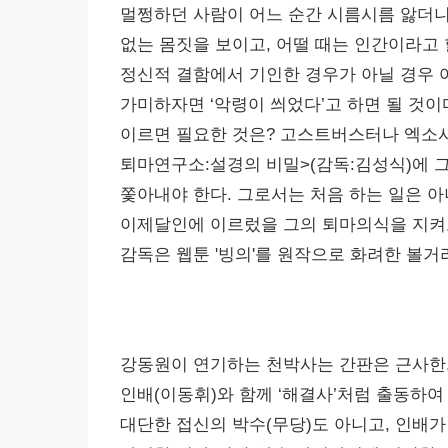
멀쩡하던 사람이 어느 순간 시름시름 앓더니
없는 몸짓을 보이고, 어떨 때는 인간이라고 
정신적 결함에서 기인한 경우가 아닐 경우 어
가미하자면 ‘악령이 씌었다’고 하면 될 것이
이르면 필요한 것은? 고스트버스터나 엑소시
퇴마연구소:설경의 비밀>(감독:김성식)에 
쫓아내야 한다. 그로서는 처음 하는 일은 아니
이제달인에 이르렀을 그의 퇴마의식을 지켜보면
감독은 웹툰 '빙의'를 원작으로 화려한 볼거
강동원이 연기하는 천박사는 간판은 근사한
인배(이동휘)와 함께 ‘해결사’처럼 출동하
대단한 접신의 박수(무당)도 아니고, 인배