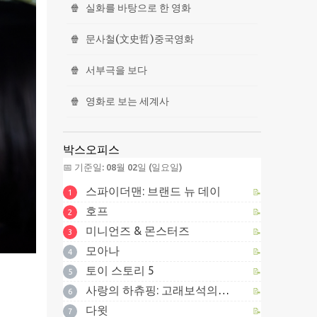
🍿
실화를 바탕으로 한 영화
🍿
문사철(文史哲)중국영화
🍿
서부극을 보다
🍿
영화로 보는 세계사
박스오피스
📅 기준일: 08월 02일 (일요일)
스파이더맨: 브랜드 뉴 데이
📝
1
호프
📝
2
미니언즈 & 몬스터즈
📝
3
모아나
📝
4
토이 스토리 5
📝
5
사랑의 하츄핑: 고래보석의 전설
📝
6
다윗
📝
7