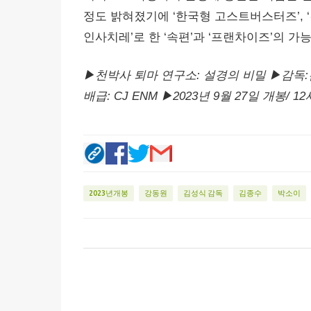
정도 밝혀졌기에 ‘한국형 고스트버스터즈’, 
인사치레’로 한 ‘속편’과 ‘프랜차이즈’의 가능
▶천박사 퇴마 연구소: 설경의 비밀 ▶감독
배급: CJ ENM ▶2023년 9월 27일 개봉/ 
2023년개봉
강동원
김성식 감독
김종수
박소이
댓
글