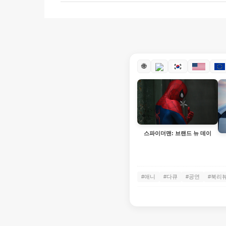
🌐
스파이더맨: 브랜드 뉴 데이
#애니
#다큐
#공연
#북리