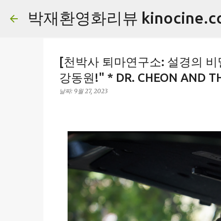
박재환영화리뷰 kinocine.c
[천박사 퇴마연구소: 설경의 비밀
강동원!" * DR. CHEON AND TH
날짜:
9월 27, 2023