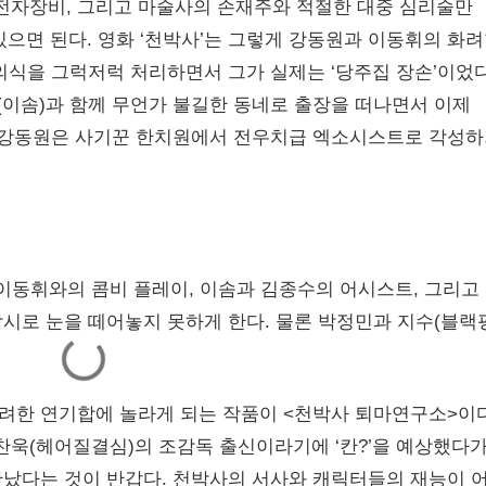
전자장비, 그리고 마술사의 손재주와 적절한 대중 심리술만
 있으면 된다. 영화 ‘천박사’는 그렇게 강동원과 이동휘의 화
의식을 그럭저럭 처리하면서 그가 실제는 ‘당주집 장손’이었
(이솜)과 함께 무언가 불길한 동네로 출장을 떠나면서 이제
, 강동원은 사기꾼 한치원에서 전우치급 엑소시스트로 각성
 이동휘와의 콤비 플레이, 이솜과 김종수의 어시스트, 그리고
시로 눈을 떼어놓지 못하게 한다. 물론 박정민과 지수(블랙
.
려한 연기합에 놀라게 되는 작품이 <천박사 퇴마연구소>이다
찬욱(헤어질결심)의 조감독 출신이라기에 ‘칸?’을 예상했다
났다는 것이 반갑다. 천박사의 서사와 캐릭터들의 재능이 