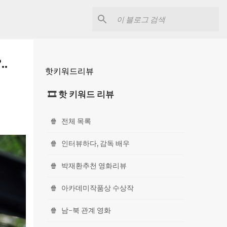
.
핫키워드리뷰
🎞 핫 키워드 리뷰
🍿
전체 목록
🍿
인터뷰하다, 감독 배우
🍿
박재환추천 영화리뷰
🍿
아카데미작품상 수상작
🍿
남-북 관계 영화