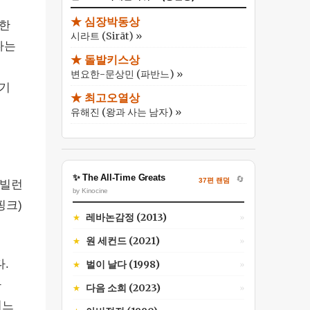
★ 심장박동상
려한
시라트 (Sirāt) »
다는
★ 돌발키스상
변요한-문상민 (파반느) »
하기
★ 최고오열상
유해진 (왕과 사는 남자) »
✨ The All-Time Greats
🔄
37편 랜덤
 빌런
by Kinocine
핑크)
레바논감정 (2013)
★
»
원 세컨드 (2021)
★
»
.
벌이 날다 (1998)
★
»
가
다음 소희 (2023)
★
»
어느