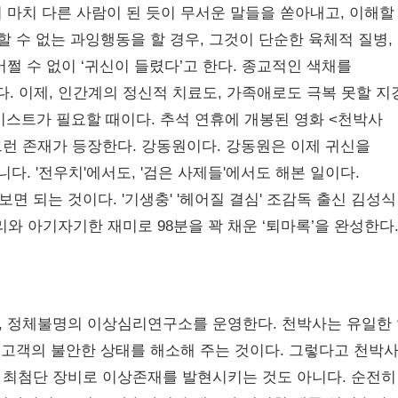
 마치 다른 사람이 된 듯이 무서운 말들을 쏟아내고, 이해할
할 수 없는 과잉행동을 할 경우, 그것이 단순한 육체적 질병,
쩔 수 없이 ‘귀신이 들렸다’고 한다. 종교적인 색채를
다. 이제, 인간계의 정신적 치료도, 가족애로도 극복 못할 지
스트가 필요할 때이다. 추석 연휴에 개봉된 영화 <천박사
그런 존재가 등장한다. 강동원이다. 강동원은 이제 귀신을
다. '전우치'에서도, '검은 사제들'에서도 해본 일이다.
 되는 것이다. '기생충' '헤어질 결심' 조감독 출신 김성식
리와 아기자기한 재미로 98분을 꽉 채운 ‘퇴마록’을 완성한다
, 정체불명의 이상심리연구소를 운영한다. 천박사는 유일한
여 고객의 불안한 상태를 해소해 주는 것이다. 그렇다고 천박
가 최첨단 장비로 이상존재를 발현시키는 것도 아니다. 순전히