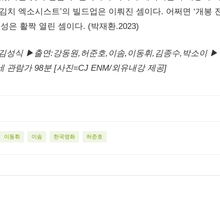
‘김치 엑소시스트’의 빌드업은 이뤄진 셈이다. 어쩌면 ‘개봉 
성은 활짝 열린 셈이다. (박재환.2023)
:김성식 ▶출연:강동원,허준호,이솜,이동휘,김종수,박소이 ▶
12세 관람가 98분 [사진=CJ ENM/외유내강 제공]
이동휘
이솜
한국영화
허준호