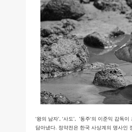
‘왕의 남자’, ‘사도’, ’동주‘의 이준익 
담아냈다. 정약전은 한국 사상계의 명사인 