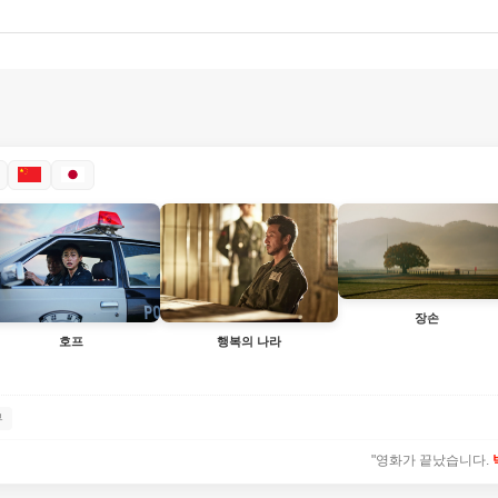
장손
호프
행복의 나라
뷰
"영화가 끝났습니다.