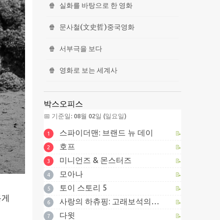
🍿
실화를 바탕으로 한 영화
🍿
문사철(文史哲)중국영화
🍿
서부극을 보다
🍿
영화로 보는 세계사
박스오피스
📅 기준일: 08월 02일 (일요일)
스파이더맨: 브랜드 뉴 데이
📝
1
호프
📝
2
미니언즈 & 몬스터즈
📝
3
모아나
📝
4
토이 스토리 5
📝
5
롭게
사랑의 하츄핑: 고래보석의 전설
📝
6
다윗
📝
7