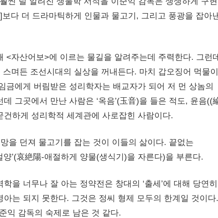
 훨씬 덜 알려진 생물학 서적을 이준익 감독은 생생하게 구
셜]보다 더 드라마틱하게 인물과 물고기, 그리고 풍광을 잡아
 <자산어보>에 이르는 물길을 알려주는데 주력한다. 그런데
 스며든 조선시대의 실상을 꺼내든다. 마치 갑오징어 먹물이
 임금에게 버림받은 성리학자는 배교자가 되어 저 먼 상놈의
 그곳에서 만난 사람은 ‘옥음’(玉音)을 들은 적도, 윤음((
 굳건하게 성리학적 세계관에 사로잡힌 사람이다.
어망을 던져 물고기를 잡는 것이 이들의 삶이다. 끝없는
양’(哀絶陽-애절하게 양물(생식기)을 자른다)을 부른다.
학을 너무나 잘 아는 정약전은 창대의 ‘출세’에 대해 당연히
아는 되지 못한다. 그것은 정씨 형제 모두의 한계일 것이다
익 감독의 숙제로 남은 것 같다.