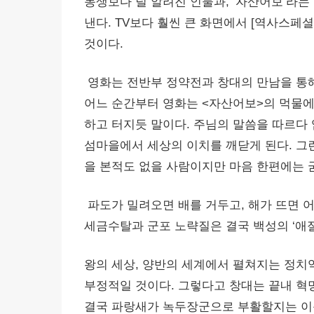
동생보다 덜 알려진 인물과, ‘자산어보’라는
낸다. TV보다 훨씬 큰 화면에서 [역사스페
것이다.
영화는 전반부 정약전과 창대의 만남을 통해
어느 순간부터 영화는 <자산어보>의 먹물에
하고 터지듯 말이다. 주님의 말씀을 따르다
섬마을에서 세상의 이치를 깨닫게 된다. 그런데
을 본적도 없을 사람이지만 마음 한편에는
파도가 밀려오면 배를 거두고, 해가 뜨면 
세금수탈과 군포 노략질은 결국 백성의 ‘애절
왕의 세상, 양반의 세계에서 펼쳐지는 정치역
부정적일 것이다. 그렇다고 창대는 끝내 혁명
결국 파랑새가 녹두장군으로 부활할지는 이준