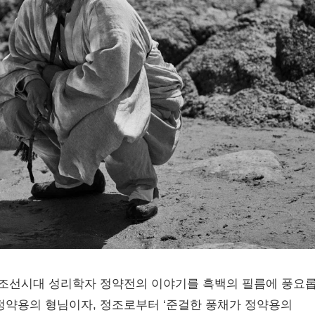
감독이 조선시대 성리학자 정약전의 이야기를 흑백의 필름에 풍요
정약용의 형님이자, 정조로부터 ‘준걸한 풍채가 정약용의