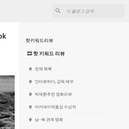
ok
핫키워드리뷰
🎞 핫 키워드 리뷰
🍿
전체 목록
🍿
인터뷰하다, 감독 배우
🍿
박재환추천 영화리뷰
🍿
아카데미작품상 수상작
🍿
남-북 관계 영화