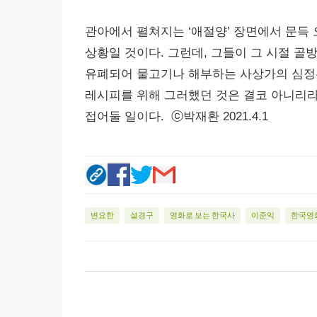
관아에서 펼쳐지는 ‘애절양’ 장면에서 문득 
상황일 것이다. 그런데, 그들이 그 시절 골
유폐되어 물고기나 해부하는 사상가의 심정
레시피를 위해 그러했던 것은 결코 아니리라.
접어둘 일이다. ⓒ박재환 2021.4.1
변요한
설경구
영화로 보는 한국사
이준익
한국영
댓
글