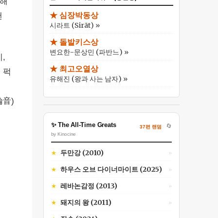
현해
낸
★ 심장박동상
시라트 (Sirāt) »
★ 돌발키스상
변요한-문상민 (파반느) »
,
★ 최고오열상
 퍽
유해진 (왕과 사는 남자) »
綸音)
✨ The All-Time Greats
🔄
37편 랜덤
by Kinocine
두만강 (2010)
★
»
하우스 오브 다이너마이트 (2025)
★
»
레바논감정 (2013)
★
»
.
돼지의 왕 (2011)
★
»