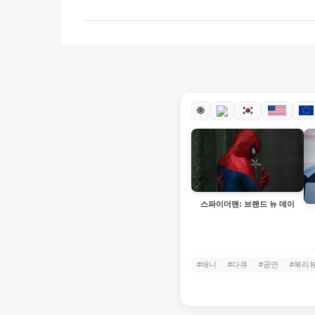
🌐
스파이더맨: 브랜드 뉴 데이
#애니
#다큐
#공연
#북리