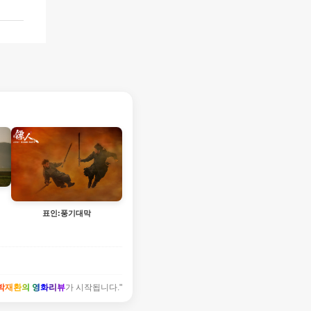
표인:풍기대막
박재환의 영화리뷰
가 시작됩니다."