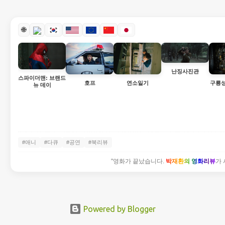
🌐
난징사진관
스파이더맨: 브랜드
호프
연소일기
구룡
뉴 데이
#애니
#다큐
#공연
#북리뷰
"영화가 끝났습니다.
박재환의 영화리뷰
가 
Powered by Blogger