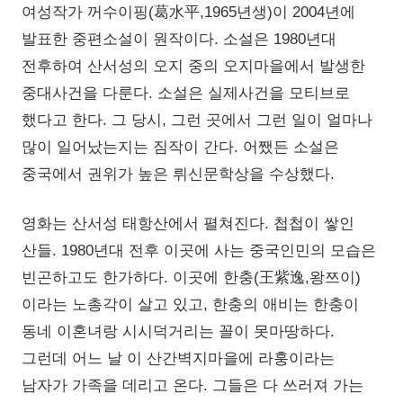
여성작가 꺼수이핑(葛水平,1965년생)이 2004년에
발표한 중편소설이 원작이다. 소설은 1980년대
전후하여 산서성의 오지 중의 오지마을에서 발생한
중대사건을 다룬다. 소설은 실제사건을 모티브로
했다고 한다. 그 당시, 그런 곳에서 그런 일이 얼마나
많이 일어났는지는 짐작이 간다. 어쨌든 소설은
중국에서 권위가 높은 뤼신문학상을 수상했다.
영화는 산서성 태항산에서 펼쳐진다. 첩첩이 쌓인
산들. 1980년대 전후 이곳에 사는 중국인민의 모습은
빈곤하고도 한가하다. 이곳에 한충(王紫逸,왕쯔이)
이라는 노총각이 살고 있고, 한충의 애비는 한충이
동네 이혼녀랑 시시덕거리는 꼴이 못마땅하다.
그런데 어느 날 이 산간벽지마을에 라훙이라는
남자가 가족을 데리고 온다. 그들은 다 쓰러져 가는