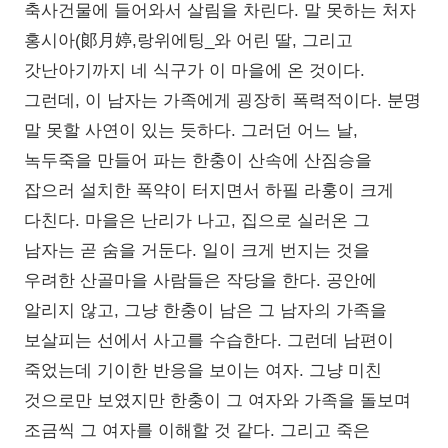
축사건물에 들어와서 살림을 차린다. 말 못하는 처자
홍시아(郞月婷,랑위에팅_와 어린 딸, 그리고
갓난아기까지 네 식구가 이 마을에 온 것이다.
그런데, 이 남자는 가족에게 굉장히 폭력적이다. 분명
말 못할 사연이 있는 듯하다. 그러던 어느 날,
녹두죽을 만들어 파는 한충이 산속에 산짐승을
잡으러 설치한 폭약이 터지면서 하필 라훙이 크게
다친다. 마을은 난리가 나고, 집으로 실러온 그
남자는 곧 숨을 거둔다. 일이 크게 번지는 것을
우려한 산골마을 사람들은 작당을 한다. 공안에
알리지 않고, 그냥 한충이 남은 그 남자의 가족을
보살피는 선에서 사고를 수습한다. 그런데 남편이
죽었는데 기이한 반응을 보이는 여자. 그냥 미친
것으로만 보였지만 한충이 그 여자와 가족을 돌보며
조금씩 그 여자를 이해할 것 같다. 그리고 죽은