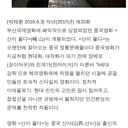
(박재환 2016.6.3) 작년(2015년) 제20회
부산국제영화제 폐막작으로 상영되었던 중국영화 <
산이 울다>(喊 山)이 개봉되었다. <산이 울다>는
오랜만에 찾아오는 중국 정통문예물이다 중국영화가
지금처럼 현대화, 대작화가 되기 전에 장예모
(장이머우)와 진개가(천카이거)가 이른바 ‘5세대
감독’으로 해외영화제에 위명을 떨치던 시절에 곧잘
만들던 토속적 스타일의 영화이다. 정치적
이데올로기, 현대 인민의 고민은 잠시 접어두고,
첩첩산골 아니면 규방에서 펼쳐지던 인간본성의
문제를 천착한 작품이다.
영화 <산이 울다>는 중국 산서(山西,산시)성 출신의