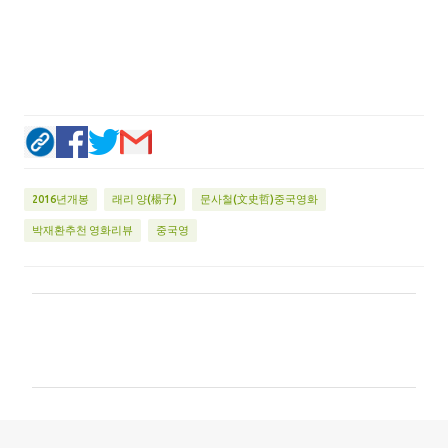
2016년개봉
래리 양(楊子)
문사철(文史哲)중국영화
박재환추천 영화리뷰
중국영
댓
글