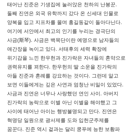
태어난 진준은 기생집에 눌러앉은 천하의 난봉꾼.
둘째 진연은 외국 유학까지 갔다 온 신세대 인물로
양복을 입고 지프차를 몰며 홍길동같이 돌아다닌다.
여기에 서안에서 최고의 인기를 누리는 경극단의
사금(斯琴). 사금은 백목단이란 예명으로 남자들의
애간장을 녹이고 있다. 서태후의 세력 확장에
위기감을 느낀 한우헌과 진가락은 자녀들의 혼약으로
권력유지를 꾀한다. 한우헌의 딸 소운을 진가락의
아들 진준과 혼례를 강요하는 것이다. 그런데 알고
보면 이들에게는 깊은 사연과 엄청난 비밀이 있었다.
사금과 진연은 너무나 사랑했던 연인 사이. 아버지
진가락의 농락으로 이별 아닌 이별을 해야했고 그
사이에 태어난 아이는 행방불명되고 만다. 진연은
혁명당 일원으로 광서제를 도와 입헌군주제를
꿈꾼다. 진준 역시 겉과는 달리 쿵푸에 능한 보황파