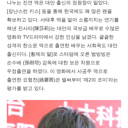
나누는 진연 역은 대만 출신의 정원창이 맡았다.
[장난스런 키스] 등을 통해 한국에도 꽤 많은 팬을
확보하고 있다. 서태후 역을 맡아 소름끼치는 연기를
해낸 진사리(陳莎莉)는 대만의 국보급 배우로 수많은
영화와 TV드라마에서 강한 인상을 남겼다. 괄괄한
성격의 한소운 역으로 출연한 배우는 서회옥도 대만
출신이다. [황제의 딸]로 스타덤에 오른 범빙빙은
손수배 (孫樹培) 감독에 대한 보은 차원으로
우정출연을 하였다. 이 영화에서 사공주 역으로
출연한 요형천(姚馨茜)은 벌써부터 ‘제2의 조미’라는
평가를 받고 있다.