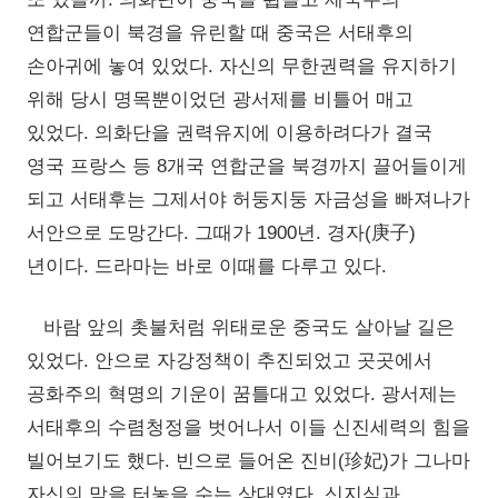
연합군들이 북경을 유린할 때 중국은 서태후의
손아귀에 놓여 있었다. 자신의 무한권력을 유지하기
위해 당시 명목뿐이었던 광서제를 비틀어 매고
있었다. 의화단을 권력유지에 이용하려다가 결국
영국 프랑스 등 8개국 연합군을 북경까지 끌어들이게
되고 서태후는 그제서야 허둥지둥 자금성을 빠져나가
서안으로 도망간다. 그때가 1900년. 경자(庚子)
년이다. 드라마는 바로 이때를 다루고 있다.
바람 앞의 촛불처럼 위태로운 중국도 살아날 길은
있었다. 안으로 자강정책이 추진되었고 곳곳에서
공화주의 혁명의 기운이 꿈틀대고 있었다. 광서제는
서태후의 수렴청정을 벗어나서 이들 신진세력의 힘을
빌어보기도 했다. 빈으로 들어온 진비(珍妃)가 그나마
자신의 맘을 터놓을 수는 상대였다. 신지식과