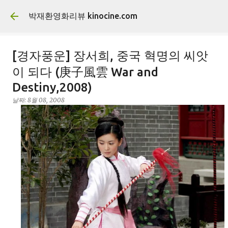
기본 콘텐츠로 건너뛰기
박재환영화리뷰 kinocine.com
[경자풍운] 장서희, 중국 혁명의 씨앗
이 되다 (庚子風雲 War and
Destiny,2008)
날짜:
8월 08, 2008