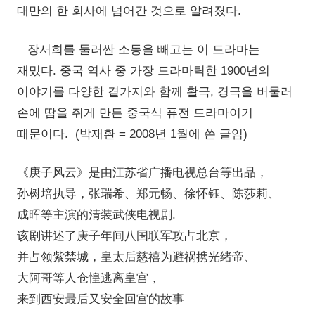
대만의 한 회사에 넘어간 것으로 알려졌다.
장서희를 둘러싼 소동을 빼고는 이 드라마는
재밌다. 중국 역사 중 가장 드라마틱한 1900년의
이야기를 다양한 곁가지와 함께 활극, 경극을 버물러
손에 땀을 쥐게 만든 중국식 퓨전 드라마이기
때문이다. (박재환 = 2008년 1월에 쓴 글임)
《庚子风云》是由江苏省广播电视总台等出品，
孙树培执导，张瑞希、郑元畅、徐怀钰、陈莎莉、
成晖等主演的清装武侠电视剧.
该剧讲述了庚子年间八国联军攻占北京，
并占领紫禁城，皇太后慈禧为避祸携光绪帝、
大阿哥等人仓惶逃离皇宫，
来到西安最后又安全回宫的故事