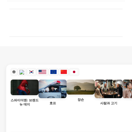
댓
글
🌐
장손
스파이더맨: 브랜드
호프
사람과 고기
뉴 데이