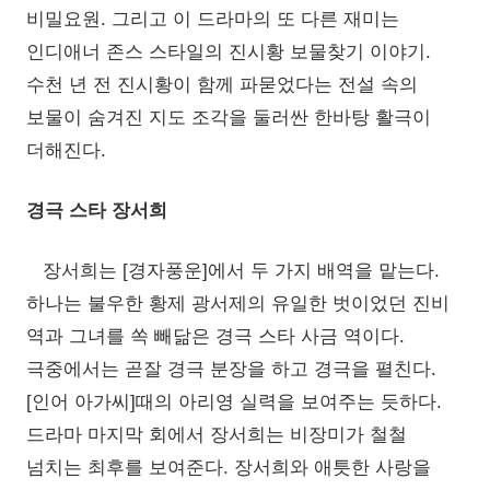
비밀요원. 그리고 이 드라마의 또 다른 재미는
인디애너 존스 스타일의 진시황 보물찾기 이야기.
수천 년 전 진시황이 함께 파묻었다는 전설 속의
보물이 숨겨진 지도 조각을 둘러싼 한바탕 활극이
더해진다.
경극 스타 장서희
장서희는 [경자풍운]에서 두 가지 배역을 맡는다.
하나는 불우한 황제 광서제의 유일한 벗이었던 진비
역과 그녀를 쏙 빼닮은 경극 스타 사금 역이다.
극중에서는 곧잘 경극 분장을 하고 경극을 펼친다.
[인어 아가씨]때의 아리영 실력을 보여주는 듯하다.
드라마 마지막 회에서 장서희는 비장미가 철철
넘치는 최후를 보여준다. 장서희와 애틋한 사랑을