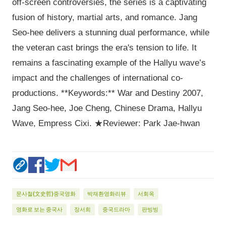
off-screen controversies, the series is a captivating
fusion of history, martial arts, and romance. Jang
Seo-hee delivers a stunning dual performance, while
the veteran cast brings the era's tension to life. It
remains a fascinating example of the Hallyu wave’s
impact and the challenges of international co-
productions. **Keywords:** War and Destiny 2007,
Jang Seo-hee, Joe Cheng, Chinese Drama, Hallyu
Wave, Empress Cixi. ★Reviewer: Park Jae-hwan
문사철(文史哲)중국영화
박재환영화리뷰
서회옥
영화로 보는 중국사
장서희
중국드라마
판빙빙