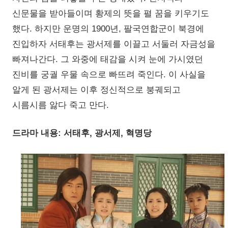
신문물을 받아들이며 황제의 뜻을 펼 꿈을 키우기도
했다. 하지만 운명의 1900년, 팔국연합군이 북경에
진입하자 서태후는 광서제를 이끌고 서둘러 자금성을
빠져나간다. 그 와중에 태감을 시켜 눈에 가시였던
진비를 궁궐 우물 속으로 빠뜨려 죽인다. 이 사실을
알게 된 광서제는 이후 정신적으로 붕궤되고
시름시름 앓다 죽고 만다.
드라마 내용: 서태후, 광서제, 혁명당