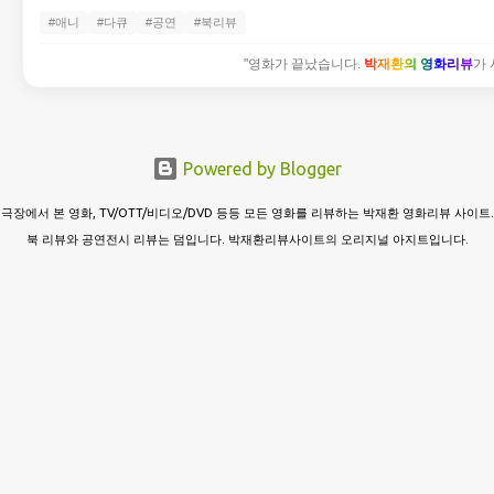
#애니
#다큐
#공연
#북리뷰
"영화가 끝났습니다.
박재환의 영화리뷰
가 
Powered by Blogger
극장에서 본 영화, TV/OTT/비디오/DVD 등등 모든 영화를 리뷰하는 박재환 영화리뷰 사이트.
북 리뷰와 공연전시 리뷰는 덤입니다. 박재환리뷰사이트의 오리지널 아지트입니다.